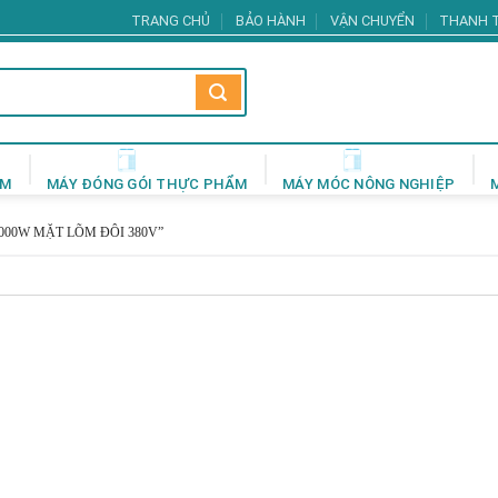
TRANG CHỦ
BẢO HÀNH
VẬN CHUYỂN
THANH 
ẨM
MÁY ĐÓNG GÓI THỰC PHẨM
MÁY MÓC NÔNG NGHIỆP
000W MẶT LÕM ĐÔI 380V”