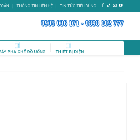
TOÁN
THÔNG TIN LIÊN HỆ
TIN TỨC TIÊU DÙNG
0905 036 171 - 0398 102 777
MÁY PHA CHẾ ĐỒ UỐNG
THIẾT BỊ ĐIỆN