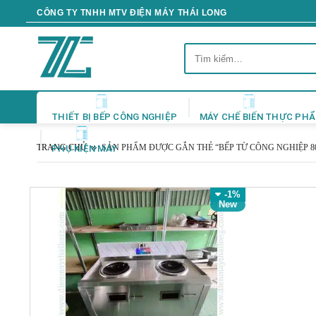
Skip
CÔNG TY TNHH MTV ĐIỆN MÁY THÁI LONG
to
content
Tìm
kiếm:
THIẾT BỊ BẾP CÔNG NGHIỆP
MÁY CHẾ BIẾN THỰC PH
TRANG CHỦ
SẢN PHẨM ĐƯỢC GẮN THẺ “BẾP TỪ CÔNG NGHIỆP 8
PHỤ KIỆN MÁY
-1%
New