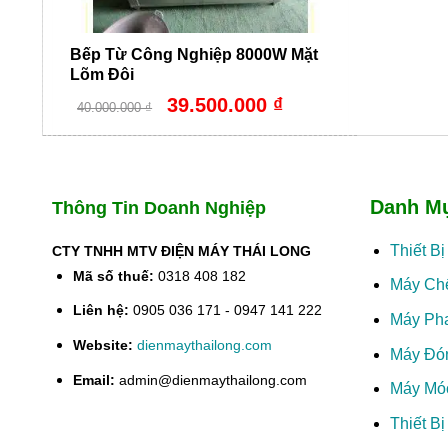
Bếp Từ Công Nghiệp 8000W Mặt
Lõm Đôi
Giá
Giá
39.500.000
₫
40.000.000
₫
gốc
hiện
là:
tại
40.000.000 ₫.
là:
39.500.000 ₫.
Danh M
Thông Tin Doanh Nghiệp
Thiết B
CTY TNHH MTV ĐIỆN MÁY THÁI LONG
Mã số thuế:
0318 408 182
Máy Ch
Liên hệ:
0905 036 171 - 0947 141 222
Máy Ph
Website:
dienmaythailong.com
Máy Đó
Email:
admin@dienmaythailong.com
Máy Mó
Thiết B