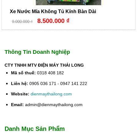
Xe Nước Mía Không Tủ Kính Bàn Dài
Giá
Giá
8.500.000
₫
9.000.000
₫
gốc
hiện
là:
tại
9.000.000 ₫.
là:
8.500.000 ₫.
Thông Tin Doanh Nghiệp
CTY TNHH MTV ĐIỆN MÁY THÁI LONG
Mã số thuế:
0318 408 182
Liên hệ:
0905 036 171 - 0947 141 222
Website:
dienmaythailong.com
Email:
admin@dienmaythailong.com
Danh Mục Sản Phẩm