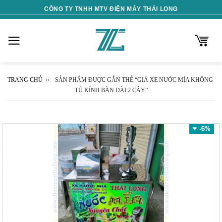
Skip
CÔNG TY TNHH MTV ĐIỆN MÁY THÁI LONG
to
content
TRANG CHỦ
SẢN PHẨM ĐƯỢC GẮN THẺ “GIÁ XE NƯỚC MÍA KHÔNG
TỦ KÍNH BÀN DÀI 2 CÂY”
-6%