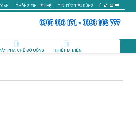
TOÁN
THÔNG TIN LIÊN HỆ
TIN TỨC TIÊU DÙNG
0905 036 171 - 0398 102 777
MÁY PHA CHẾ ĐỒ UỐNG
THIẾT BỊ ĐIỆN