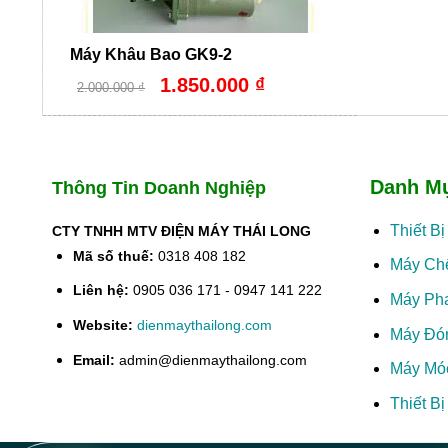
Máy Khâu Bao GK9-2
Giá
Giá
1.850.000
₫
2.000.000
₫
gốc
hiện
là:
tại
2.000.000 ₫.
là:
1.850.000 ₫.
Danh M
Thông Tin Doanh Nghiệp
Thiết B
CTY TNHH MTV ĐIỆN MÁY THÁI LONG
Mã số thuế:
0318 408 182
Máy Ch
Liên hệ:
0905 036 171 - 0947 141 222
Máy Ph
Website:
dienmaythailong.com
Máy Đó
Email:
admin@dienmaythailong.com
Máy Mó
Thiết B