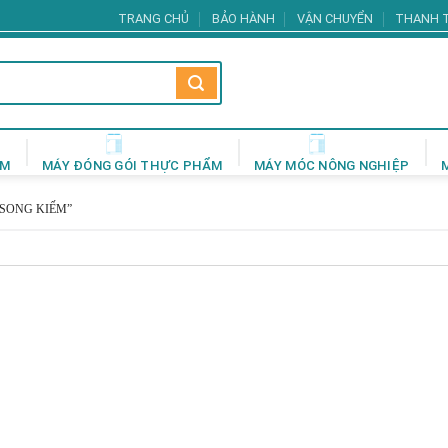
TRANG CHỦ
BẢO HÀNH
VẬN CHUYỂN
THANH 
ẨM
MÁY ĐÓNG GÓI THỰC PHẨM
MÁY MÓC NÔNG NGHIỆP
SONG KIẾM”