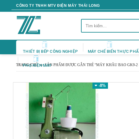
Skip
CÔNG TY TNHH MTV ĐIỆN MÁY THÁI LONG
to
content
Tìm
kiếm:
THIẾT BỊ BẾP CÔNG NGHIỆP
MÁY CHẾ BIẾN THỰC PH
TRANG CHỦ
SẢN PHẨM ĐƯỢC GẮN THẺ “MÁY KHÂU BAO GK9-2 
PHỤ KIỆN MÁY
-8%