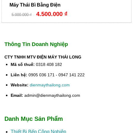
Máy Thái Bì Bằng Điện
Giá
Giá
4.500.000
₫
5.000.000
₫
gốc
hiện
là:
tại
5.000.000 ₫.
là:
4.500.000 ₫.
Thông Tin Doanh Nghiệp
CTY TNHH MTV ĐIỆN MÁY THÁI LONG
Mã số thuế:
0318 408 182
Liên hệ:
0905 036 171 - 0947 141 222
Website:
dienmaythailong.com
Email:
admin@dienmaythailong.com
Danh Mục Sản Phẩm
Thiết Bị Bếp Công Nghiệp