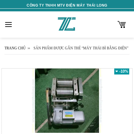
Skip
CÔNG TY TNHH MTV ĐIỆN MÁY THÁI LONG
to
content
TRANG CHỦ
SẢN PHẨM ĐƯỢC GẮN THẺ “MÁY THÁI BÌ BẰNG ĐIỆN”
-10%