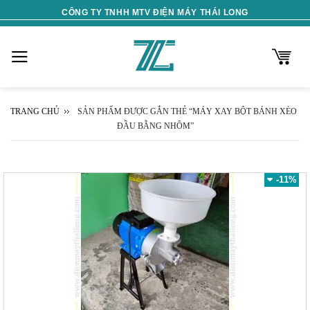
Skip
CÔNG TY TNHH MTV ĐIỆN MÁY THÁI LONG
to
content
TRANG CHỦ
SẢN PHẨM ĐƯỢC GẮN THẺ “MÁY XAY BỘT BÁNH XÈO
ĐẦU BẰNG NHÔM”
-11%