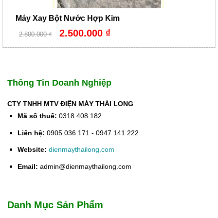
Máy Xay Bột Nước Hợp Kim
Giá
Giá
2.500.000
₫
2.800.000
₫
gốc
hiện
là:
tại
2.800.000 ₫.
là:
2.500.000 ₫.
Thông Tin Doanh Nghiệp
CTY TNHH MTV ĐIỆN MÁY THÁI LONG
Mã số thuế:
0318 408 182
Liên hệ:
0905 036 171 - 0947 141 222
Website:
dienmaythailong.com
Email:
admin@dienmaythailong.com
Danh Mục Sản Phẩm