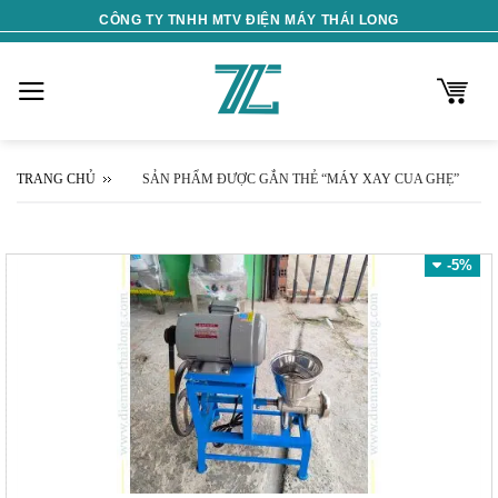
Skip
CÔNG TY TNHH MTV ĐIỆN MÁY THÁI LONG
to
content
TRANG CHỦ
SẢN PHẨM ĐƯỢC GẮN THẺ “MÁY XAY CUA GHẸ”
-5%