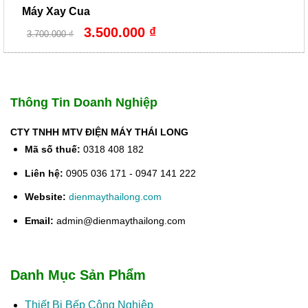
Máy Xay Cua
Giá
Giá
3.500.000
₫
3.700.000
₫
gốc
hiện
là:
tại
3.700.000 ₫.
là:
3.500.000 ₫.
Thông Tin Doanh Nghiệp
CTY TNHH MTV ĐIỆN MÁY THÁI LONG
Mã số thuế:
0318 408 182
Liên hệ:
0905 036 171 - 0947 141 222
Website:
dienmaythailong.com
Email:
admin@dienmaythailong.com
Danh Mục Sản Phẩm
Thiết Bị Bếp Công Nghiệp