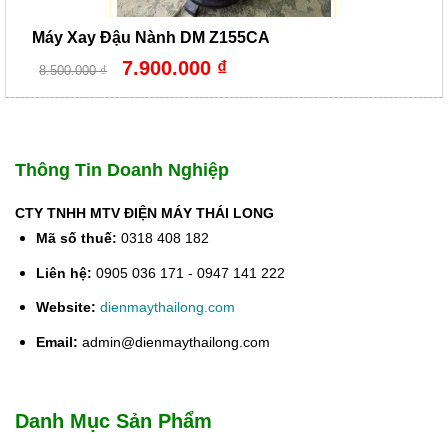
Máy Xay Đậu Nành DM Z155CA
Giá
Giá
7.900.000
₫
8.500.000
₫
gốc
hiện
là:
tại
8.500.000 ₫.
là:
7.900.000 ₫.
Thông Tin Doanh Nghiệp
CTY TNHH MTV ĐIỆN MÁY THÁI LONG
Mã số thuế:
0318 408 182
Liên hệ:
0905 036 171 - 0947 141 222
Website:
dienmaythailong.com
Email:
admin@dienmaythailong.com
Danh Mục Sản Phẩm