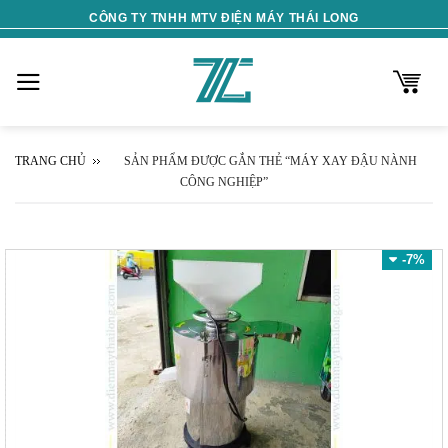
Skip
CÔNG TY TNHH MTV ĐIỆN MÁY THÁI LONG
to
content
TRANG CHỦ
SẢN PHẨM ĐƯỢC GẮN THẺ “MÁY XAY ĐẬU NÀNH
CÔNG NGHIỆP”
-7%