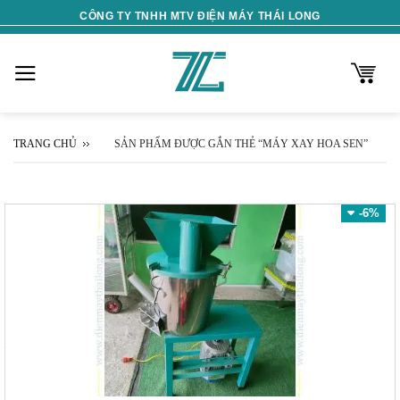
Skip
CÔNG TY TNHH MTV ĐIỆN MÁY THÁI LONG
to
content
TRANG CHỦ
SẢN PHẨM ĐƯỢC GẮN THẺ “MÁY XAY HOA SEN”
-6%