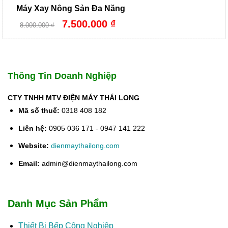
Máy Xay Nông Sản Đa Năng
Giá
Giá
7.500.000
₫
8.000.000
₫
gốc
hiện
là:
tại
8.000.000 ₫.
là:
7.500.000 ₫.
Thông Tin Doanh Nghiệp
CTY TNHH MTV ĐIỆN MÁY THÁI LONG
Mã số thuế:
0318 408 182
Liên hệ:
0905 036 171 - 0947 141 222
Website:
dienmaythailong.com
Email:
admin@dienmaythailong.com
Danh Mục Sản Phẩm
Thiết Bị Bếp Công Nghiệp