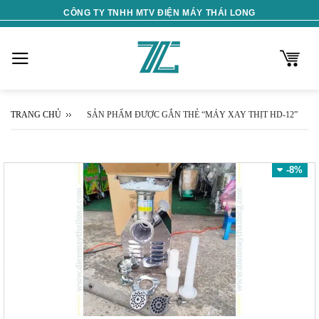
Skip
CÔNG TY TNHH MTV ĐIỆN MÁY THÁI LONG
to
content
TRANG CHỦ
SẢN PHẨM ĐƯỢC GẮN THẺ “MÁY XAY THỊT HD-12”
-8%