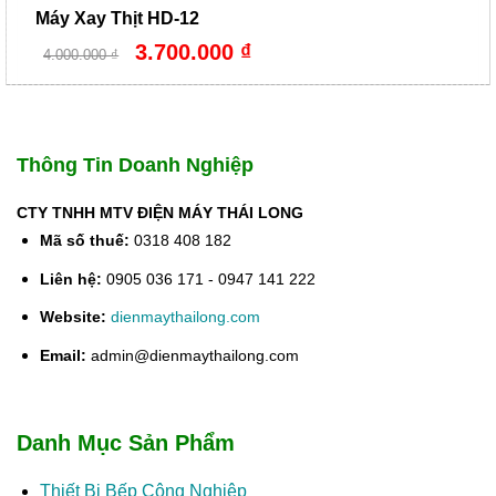
Máy Xay Thịt HD-12
Giá
Giá
3.700.000
₫
4.000.000
₫
gốc
hiện
là:
tại
4.000.000 ₫.
là:
3.700.000 ₫.
Thông Tin Doanh Nghiệp
CTY TNHH MTV ĐIỆN MÁY THÁI LONG
Mã số thuế:
0318 408 182
Liên hệ:
0905 036 171 - 0947 141 222
Website:
dienmaythailong.com
Email:
admin@dienmaythailong.com
Danh Mục Sản Phẩm
Thiết Bị Bếp Công Nghiệp