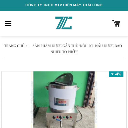
Skip
CÔNG TY TNHH MTV ĐIỆN MÁY THÁI LONG
to
content
TRANG CHỦ
SẢN PHẨM ĐƯỢC GẮN THẺ “NỒI 100L NẤU ĐƯỢC BAO
NHIÊU TÔ PHỞ?”
-4%