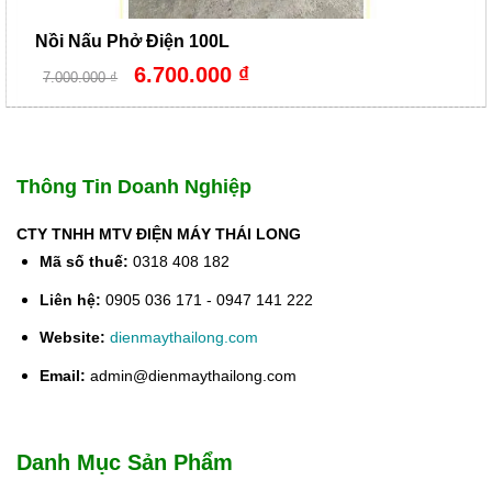
Nồi Nấu Phở Điện 100L
Giá
Giá
6.700.000
₫
7.000.000
₫
gốc
hiện
là:
tại
7.000.000 ₫.
là:
6.700.000 ₫.
Thông Tin Doanh Nghiệp
CTY TNHH MTV ĐIỆN MÁY THÁI LONG
Mã số thuế:
0318 408 182
Liên hệ:
0905 036 171 - 0947 141 222
Website:
dienmaythailong.com
Email:
admin@dienmaythailong.com
Danh Mục Sản Phẩm