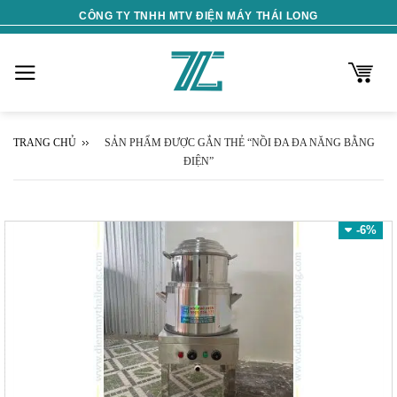
Skip
CÔNG TY TNHH MTV ĐIỆN MÁY THÁI LONG
to
content
TRANG CHỦ
SẢN PHẨM ĐƯỢC GẮN THẺ “NỒI ĐA ĐA NĂNG BẰNG
ĐIỆN”
-6%