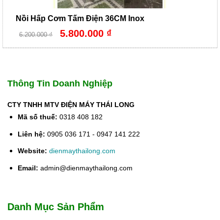
Nồi Hấp Cơm Tấm Điện 36CM Inox
Giá
Giá
5.800.000
₫
6.200.000
₫
gốc
hiện
là:
tại
6.200.000 ₫.
là:
5.800.000 ₫.
Thông Tin Doanh Nghiệp
CTY TNHH MTV ĐIỆN MÁY THÁI LONG
Mã số thuế:
0318 408 182
Liên hệ:
0905 036 171 - 0947 141 222
Website:
dienmaythailong.com
Email:
admin@dienmaythailong.com
Danh Mục Sản Phẩm