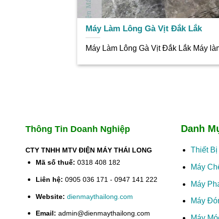
Máy Làm Lông Gà Vịt Đắk Lắk
Máy Làm Lông Gà Vịt Đắk Lắk Máy làm l
Danh M
Thông Tin Doanh Nghiệp
Thiết B
CTY TNHH MTV ĐIỆN MÁY THÁI LONG
Mã số thuế:
0318 408 182
Máy Ch
Liên hệ:
0905 036 171 - 0947 141 222
Máy Ph
Website:
dienmaythailong.com
Máy Đó
Email:
admin@dienmaythailong.com
Máy Mó