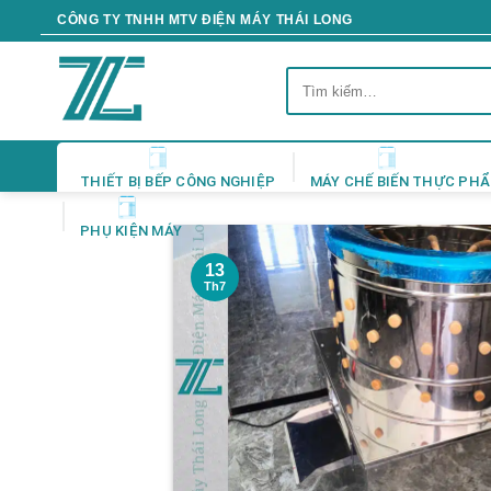
Skip
CÔNG TY TNHH MTV ĐIỆN MÁY THÁI LONG
to
content
Tìm
kiếm:
THIẾT BỊ BẾP CÔNG NGHIỆP
MÁY CHẾ BIẾN THỰC PH
PHỤ KIỆN MÁY
13
Th7