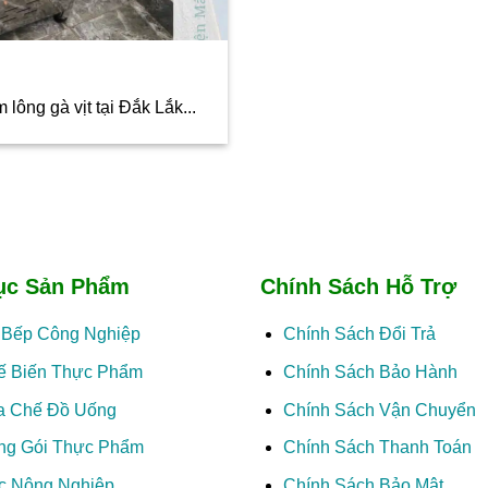
ông gà vịt tại Đắk Lắk...
ục Sản Phẩm
Chính Sách Hỗ Trợ
ị Bếp Công Nghiệp
Chính Sách Đổi Trả
ế Biến Thực Phẩm
Chính Sách Bảo Hành
a Chế Đồ Uống
Chính Sách Vận Chuyển
ng Gói Thực Phẩm
Chính Sách Thanh Toán
c Nông Nghiệp
Chính Sách Bảo Mật