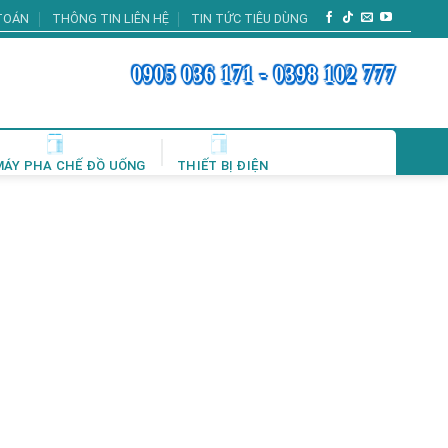
TOÁN
THÔNG TIN LIÊN HỆ
TIN TỨC TIÊU DÙNG
0905 036 171 - 0398 102 777
MÁY PHA CHẾ ĐỒ UỐNG
THIẾT BỊ ĐIỆN