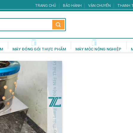
TRANG CHỦ
BẢO HÀNH
VẬN CHUYỂN
THANH 
ẨM
MÁY ĐÓNG GÓI THỰC PHẨM
MÁY MÓC NÔNG NGHIỆP