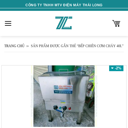
Skip
CÔNG TY TNHH MTV ĐIỆN MÁY THÁI LONG
to
content
TRANG CHỦ
SẢN PHẨM ĐƯỢC GẮN THẺ “BẾP CHIÊN CƠM CHÁY 40L”
-2%