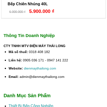
Bếp Chiên Nhúng 40L
Giá
Giá
5.900.000
₫
6.000.000
₫
gốc
hiện
là:
tại
6.000.000 ₫.
là:
5.900.000 ₫.
Thông Tin Doanh Nghiệp
CTY TNHH MTV ĐIỆN MÁY THÁI LONG
Mã số thuế:
0318 408 182
Liên hệ:
0905 036 171 - 0947 141 222
Website:
dienmaythailong.com
Email:
admin@dienmaythailong.com
Danh Mục Sản Phẩm
Thiết Bị Bếp Công Nghiệp