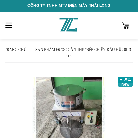
Skip
CÔNG TY TNHH MTV ĐIỆN MÁY THÁI LONG
to
content
TRANG CHỦ
SẢN PHẨM ĐƯỢC GẮN THẺ “BẾP CHIÊN ĐẬU HŨ 50L 3
PHA”
-5%
New