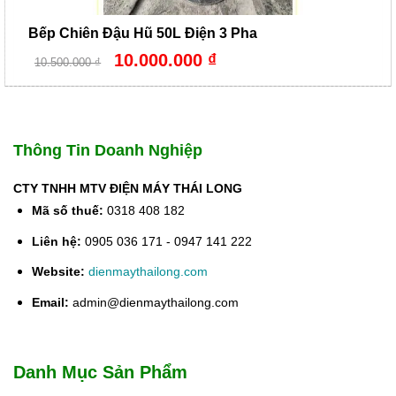
Bếp Chiên Đậu Hũ 50L Điện 3 Pha
Giá
Giá
10.000.000
₫
10.500.000
₫
gốc
hiện
là:
tại
10.500.000 ₫.
là:
10.000.000 ₫.
Thông Tin Doanh Nghiệp
CTY TNHH MTV ĐIỆN MÁY THÁI LONG
Mã số thuế:
0318 408 182
Liên hệ:
0905 036 171 - 0947 141 222
Website:
dienmaythailong.com
Email:
admin@dienmaythailong.com
Danh Mục Sản Phẩm