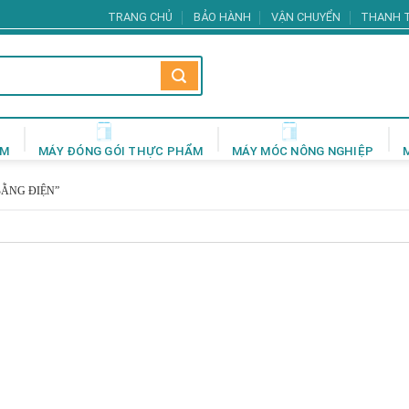
TRANG CHỦ
BẢO HÀNH
VẬN CHUYỂN
THANH 
ẨM
MÁY ĐÓNG GÓI THỰC PHẨM
MÁY MÓC NÔNG NGHIỆP
BẰNG ĐIỆN”