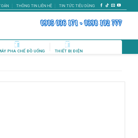
TOÁN
THÔNG TIN LIÊN HỆ
TIN TỨC TIÊU DÙNG
0905 036 171 - 0398 102 777
MÁY PHA CHẾ ĐỒ UỐNG
THIẾT BỊ ĐIỆN