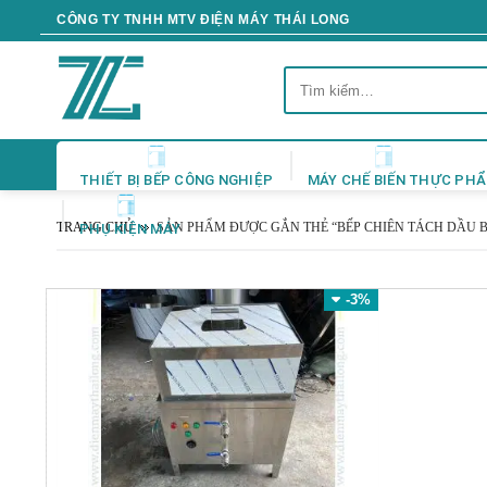
Skip
CÔNG TY TNHH MTV ĐIỆN MÁY THÁI LONG
to
content
Tìm
kiếm:
THIẾT BỊ BẾP CÔNG NGHIỆP
MÁY CHẾ BIẾN THỰC PH
TRANG CHỦ
SẢN PHẨM ĐƯỢC GẮN THẺ “BẾP CHIÊN TÁCH DẦU 
PHỤ KIỆN MÁY
-3%