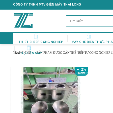
Skip
CÔNG TY TNHH MTV ĐIỆN MÁY THÁI LONG
to
content
Tìm
kiếm:
THIẾT BỊ BẾP CÔNG NGHIỆP
MÁY CHẾ BIẾN THỰC PH
TRANG CHỦ
SẢN PHẨM ĐƯỢC GẮN THẺ “BẾP TỪ CÔNG NGHIỆP 1
PHỤ KIỆN MÁY
-2%
New