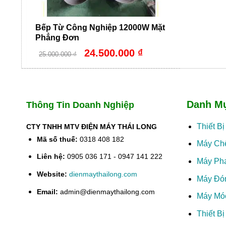
Bếp Từ Công Nghiệp 12000W Mặt
Phẳng Đơn
Giá
Giá
24.500.000
₫
25.000.000
₫
gốc
hiện
là:
tại
25.000.000 ₫.
là:
24.500.000 ₫.
Danh M
Thông Tin Doanh Nghiệp
Thiết B
CTY TNHH MTV ĐIỆN MÁY THÁI LONG
Mã số thuế:
0318 408 182
Máy Ch
Liên hệ:
0905 036 171 - 0947 141 222
Máy Ph
Website:
dienmaythailong.com
Máy Đó
Email:
admin@dienmaythailong.com
Máy Mó
Thiết B