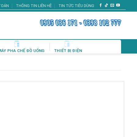
TOÁN
THÔNG TIN LIÊN HỆ
TIN TỨC TIÊU DÙNG
0905 036 171 - 0398 102 777
MÁY PHA CHẾ ĐỒ UỐNG
THIẾT BỊ ĐIỆN