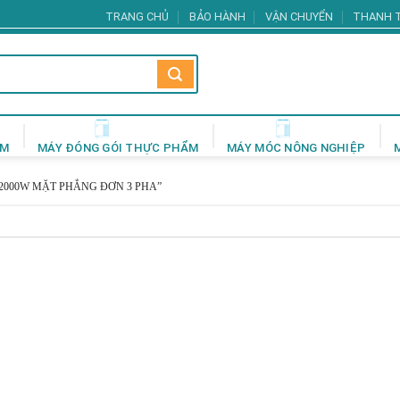
TRANG CHỦ
BẢO HÀNH
VẬN CHUYỂN
THANH 
ẨM
MÁY ĐÓNG GÓI THỰC PHẨM
MÁY MÓC NÔNG NGHIỆP
2000W MẶT PHẲNG ĐƠN 3 PHA”