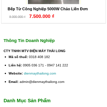
Bếp Từ Công Nghiệp 5000W Chảo Liền Đơn
Giá
Giá
7.500.000
₫
8.000.000
₫
gốc
hiện
là:
tại
8.000.000 ₫.
là:
7.500.000 ₫.
Thông Tin Doanh Nghiệp
CTY TNHH MTV ĐIỆN MÁY THÁI LONG
Mã số thuế:
0318 408 182
Liên hệ:
0905 036 171 - 0947 141 222
Website:
dienmaythailong.com
Email:
admin@dienmaythailong.com
Danh Mục Sản Phẩm