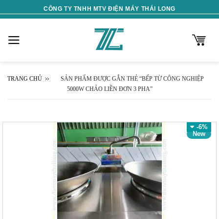
Skip
CÔNG TY TNHH MTV ĐIỆN MÁY THÁI LONG
to
content
TRANG CHỦ
SẢN PHẨM ĐƯỢC GẮN THẺ “BẾP TỪ CÔNG NGHIỆP
5000W CHẢO LIỀN ĐƠN 3 PHA”
-6%
New