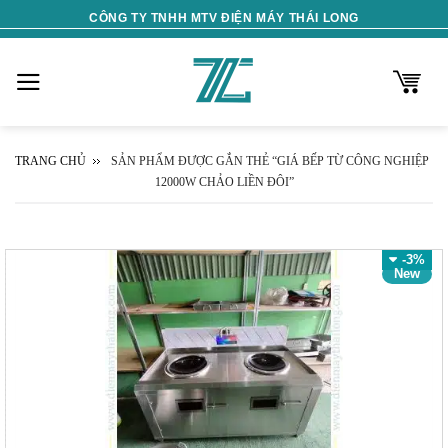
Skip
CÔNG TY TNHH MTV ĐIỆN MÁY THÁI LONG
to
content
TRANG CHỦ
SẢN PHẨM ĐƯỢC GẮN THẺ “GIÁ BẾP TỪ CÔNG NGHIỆP
12000W CHẢO LIỀN ĐÔI”
-3%
New