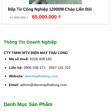
Bếp Từ Công Nghiệp 12000W Chảo Liền Đôi
Giá
Giá
65.000.000
₫
67.000.000
₫
gốc
hiện
là:
tại
67.000.000 ₫.
là:
65.000.000 ₫.
Thông Tin Doanh Nghiệp
CTY TNHH MTV ĐIỆN MÁY THÁI LONG
Mã số thuế:
0318 408 182
Liên hệ:
0905 036 171 - 0947 141 222
Website:
dienmaythailong.com
Email:
admin@dienmaythailong.com
Danh Mục Sản Phẩm