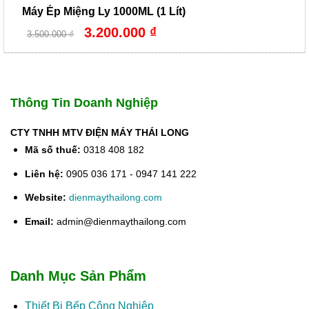
Máy Ép Miệng Ly 1000ML (1 Lít)
Giá
Giá
3.200.000
₫
3.500.000
₫
gốc
hiện
là:
tại
3.500.000 ₫.
là:
3.200.000 ₫.
Thông Tin Doanh Nghiệp
CTY TNHH MTV ĐIỆN MÁY THÁI LONG
Mã số thuế:
0318 408 182
Liên hệ:
0905 036 171 - 0947 141 222
Website:
dienmaythailong.com
Email:
admin@dienmaythailong.com
Danh Mục Sản Phẩm
Thiết Bị Bếp Công Nghiệp