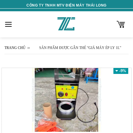
Skip
CÔNG TY TNHH MTV ĐIỆN MÁY THÁI LONG
to
content
TRANG CHỦ
SẢN PHẨM ĐƯỢC GẮN THẺ “GIÁ MÁY ÉP LY 1L”
-9%