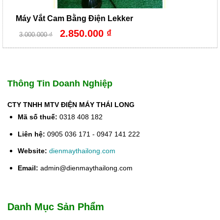
Máy Vắt Cam Bằng Điện Lekker
Giá
Giá
2.850.000
₫
3.000.000
₫
gốc
hiện
là:
tại
3.000.000 ₫.
là:
2.850.000 ₫.
Thông Tin Doanh Nghiệp
CTY TNHH MTV ĐIỆN MÁY THÁI LONG
Mã số thuế:
0318 408 182
Liên hệ:
0905 036 171 - 0947 141 222
Website:
dienmaythailong.com
Email:
admin@dienmaythailong.com
Danh Mục Sản Phẩm