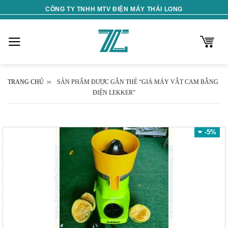
Skip
CÔNG TY TNHH MTV ĐIỆN MÁY THÁI LONG
to
content
TRANG CHỦ
SẢN PHẨM ĐƯỢC GẮN THẺ “GIÁ MÁY VẮT CAM BẰNG
ĐIỆN LEKKER”
-5%