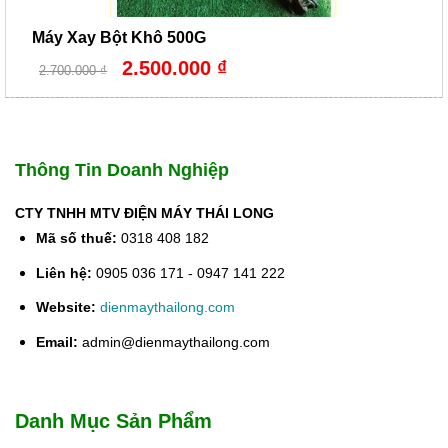
Máy Xay Bột Khô 500G
Giá
Giá
2.500.000
₫
2.700.000
₫
gốc
hiện
là:
tại
2.700.000 ₫.
là:
2.500.000 ₫.
Thông Tin Doanh Nghiệp
CTY TNHH MTV ĐIỆN MÁY THÁI LONG
Mã số thuế:
0318 408 182
Liên hệ:
0905 036 171 - 0947 141 222
Website:
dienmaythailong.com
Email:
admin@dienmaythailong.com
Danh Mục Sản Phẩm