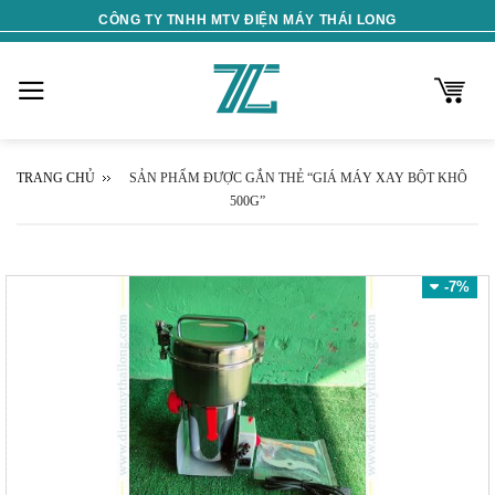
Skip
CÔNG TY TNHH MTV ĐIỆN MÁY THÁI LONG
to
content
TRANG CHỦ
SẢN PHẨM ĐƯỢC GẮN THẺ “GIÁ MÁY XAY BỘT KHÔ
500G”
-7%