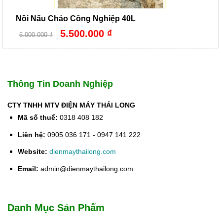
Nồi Nấu Cháo Công Nghiệp 40L
Giá
Giá
5.500.000
₫
6.000.000
₫
gốc
hiện
là:
tại
6.000.000 ₫.
là:
5.500.000 ₫.
Thông Tin Doanh Nghiệp
CTY TNHH MTV ĐIỆN MÁY THÁI LONG
Mã số thuế:
0318 408 182
Liên hệ:
0905 036 171 - 0947 141 222
Website:
dienmaythailong.com
Email:
admin@dienmaythailong.com
Danh Mục Sản Phẩm