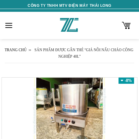
Skip
CÔNG TY TNHH MTV ĐIỆN MÁY THÁI LONG
to
content
TRANG CHỦ
SẢN PHẨM ĐƯỢC GẮN THẺ “GIÁ NỒI NẤU CHÁO CÔNG
NGHIỆP 40L”
-8%