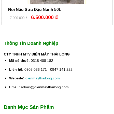
Nồi Nấu Sữa Đậu Nành 50L
Giá
Giá
6.500.000
₫
7.000.000
₫
gốc
hiện
là:
tại
7.000.000 ₫.
là:
6.500.000 ₫.
Thông Tin Doanh Nghiệp
CTY TNHH MTV ĐIỆN MÁY THÁI LONG
Mã số thuế:
0318 408 182
Liên hệ:
0905 036 171 - 0947 141 222
Website:
dienmaythailong.com
Email:
admin@dienmaythailong.com
Danh Mục Sản Phẩm