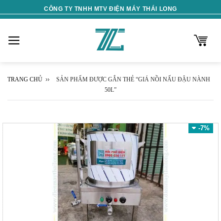
Skip
CÔNG TY TNHH MTV ĐIỆN MÁY THÁI LONG
to
content
TRANG CHỦ
SẢN PHẨM ĐƯỢC GẮN THẺ “GIÁ NỒI NẤU ĐẬU NÀNH
50L”
-7%