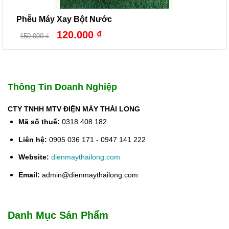
Phễu Máy Xay Bột Nước
Giá
Giá
120.000
₫
150.000
₫
gốc
hiện
là:
tại
150.000 ₫.
là:
120.000 ₫.
Thông Tin Doanh Nghiệp
CTY TNHH MTV ĐIỆN MÁY THÁI LONG
Mã số thuế:
0318 408 182
Liên hệ:
0905 036 171 - 0947 141 222
Website:
dienmaythailong.com
Email:
admin@dienmaythailong.com
Danh Mục Sản Phẩm