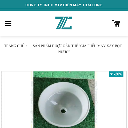
Skip
CÔNG TY TNHH MTV ĐIỆN MÁY THÁI LONG
to
content
TRANG CHỦ
SẢN PHẨM ĐƯỢC GẮN THẺ “GIÁ PHỄU MÁY XAY BỘT
NƯỚC”
-20%