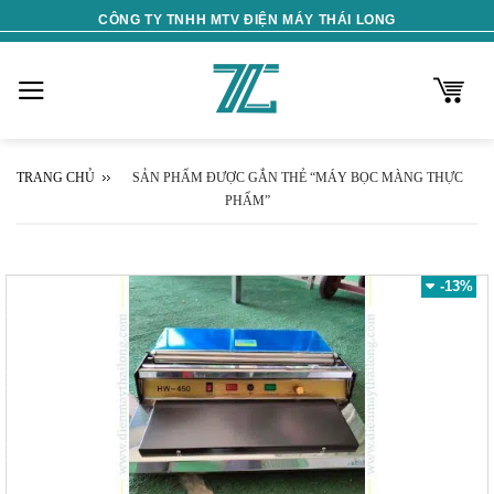
Skip
CÔNG TY TNHH MTV ĐIỆN MÁY THÁI LONG
to
content
TRANG CHỦ
SẢN PHẨM ĐƯỢC GẮN THẺ “MÁY BỌC MÀNG THỰC
PHẨM”
-13%