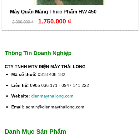
Máy Quấn Màng Thực Phẩm HW 450
Giá
Giá
1.750.000
₫
2.000.000
₫
gốc
hiện
là:
tại
2.000.000 ₫.
là:
1.750.000 ₫.
Thông Tin Doanh Nghiệp
CTY TNHH MTV ĐIỆN MÁY THÁI LONG
Mã số thuế:
0318 408 182
Liên hệ:
0905 036 171 - 0947 141 222
Website:
dienmaythailong.com
Email:
admin@dienmaythailong.com
Danh Mục Sản Phẩm