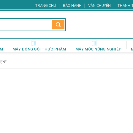
TRANG CHỦ
BẢO HÀNH
VẬN CHUYỂN
THANH 
ẨM
MÁY ĐÓNG GÓI THỰC PHẨM
MÁY MÓC NÔNG NGHIỆP
IỆN”