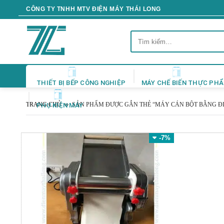
Skip
CÔNG TY TNHH MTV ĐIỆN MÁY THÁI LONG
to
content
Tìm
kiếm:
THIẾT BỊ BẾP CÔNG NGHIỆP
MÁY CHẾ BIẾN THỰC PH
TRANG CHỦ
SẢN PHẨM ĐƯỢC GẮN THẺ “MÁY CÁN BỘT BẰNG Đ
PHỤ KIỆN MÁY
-7%