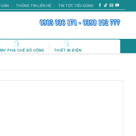
TOÁN
THÔNG TIN LIÊN HỆ
TIN TỨC TIÊU DÙNG
0905 036 171 - 0398 102 777
MÁY PHA CHẾ ĐỒ UỐNG
THIẾT BỊ ĐIỆN