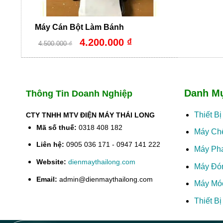
Máy Cán Bột Làm Bánh
Giá
Giá
4.200.000
₫
4.500.000
₫
gốc
hiện
là:
tại
4.500.000 ₫.
là:
4.200.000 ₫.
Danh M
Thông Tin Doanh Nghiệp
Thiết B
CTY TNHH MTV ĐIỆN MÁY THÁI LONG
Mã số thuế:
0318 408 182
Máy Ch
Liên hệ:
0905 036 171 - 0947 141 222
Máy Ph
Website:
dienmaythailong.com
Máy Đó
Email:
admin@dienmaythailong.com
Máy Mó
Thiết B