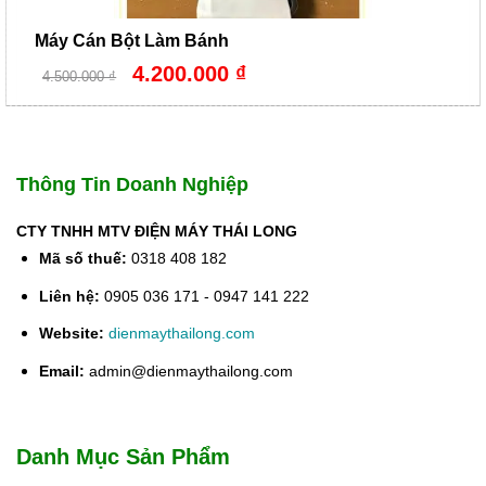
Máy Cán Bột Làm Bánh
Giá
Giá
4.200.000
₫
4.500.000
₫
gốc
hiện
là:
tại
4.500.000 ₫.
là:
4.200.000 ₫.
Thông Tin Doanh Nghiệp
CTY TNHH MTV ĐIỆN MÁY THÁI LONG
Mã số thuế:
0318 408 182
Liên hệ:
0905 036 171 - 0947 141 222
Website:
dienmaythailong.com
Email:
admin@dienmaythailong.com
Danh Mục Sản Phẩm