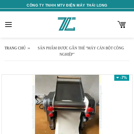
Skip
CÔNG TY TNHH MTV ĐIỆN MÁY THÁI LONG
to
content
TRANG CHỦ
SẢN PHẨM ĐƯỢC GẮN THẺ “MÁY CÁN BỘT CÔNG
NGHIỆP”
-7%