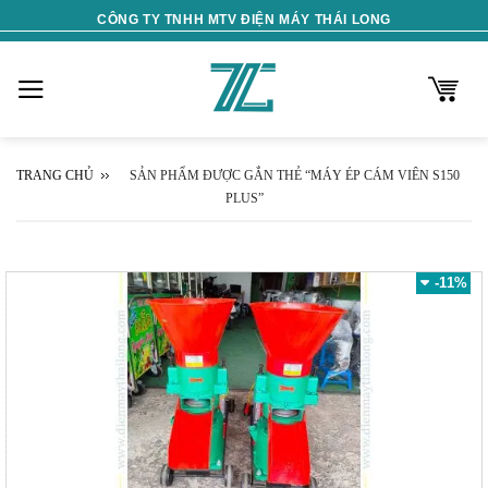
Skip
CÔNG TY TNHH MTV ĐIỆN MÁY THÁI LONG
to
content
TRANG CHỦ
SẢN PHẨM ĐƯỢC GẮN THẺ “MÁY ÉP CÁM VIÊN S150
PLUS”
-11%