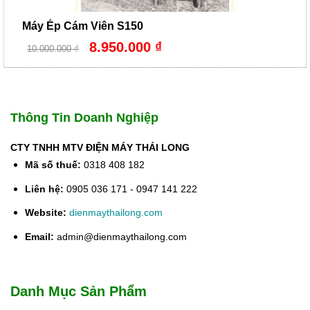
Máy Ép Cám Viên S150
Giá
Giá
8.950.000
₫
10.000.000
₫
gốc
hiện
là:
tại
10.000.000 ₫.
là:
8.950.000 ₫.
Thông Tin Doanh Nghiệp
CTY TNHH MTV ĐIỆN MÁY THÁI LONG
Mã số thuế:
0318 408 182
Liên hệ:
0905 036 171 - 0947 141 222
Website:
dienmaythailong.com
Email:
admin@dienmaythailong.com
Danh Mục Sản Phẩm