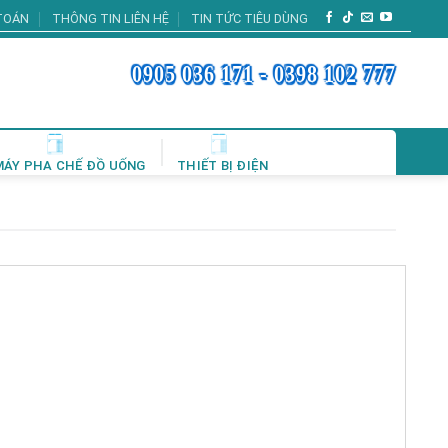
TOÁN
THÔNG TIN LIÊN HỆ
TIN TỨC TIÊU DÙNG
0905 036 171 - 0398 102 777
MÁY PHA CHẾ ĐỒ UỐNG
THIẾT BỊ ĐIỆN