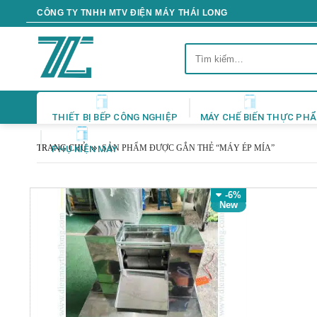
Skip
CÔNG TY TNHH MTV ĐIỆN MÁY THÁI LONG
to
content
Tìm
kiếm:
THIẾT BỊ BẾP CÔNG NGHIỆP
MÁY CHẾ BIẾN THỰC PH
TRANG CHỦ
SẢN PHẨM ĐƯỢC GẮN THẺ “MÁY ÉP MÍA”
PHỤ KIỆN MÁY
-6%
New