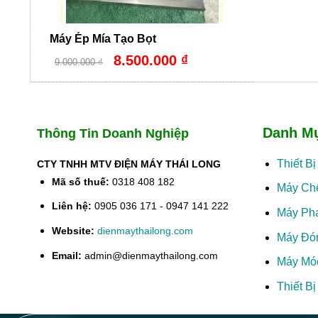
Máy Ép Mía Tạo Bọt
Giá
Giá
8.500.000
₫
9.000.000
₫
gốc
hiện
là:
tại
9.000.000 ₫.
là:
8.500.000 ₫.
Danh M
Thông Tin Doanh Nghiệp
Thiết B
CTY TNHH MTV ĐIỆN MÁY THÁI LONG
Mã số thuế:
0318 408 182
Máy Ch
Liên hệ:
0905 036 171 - 0947 141 222
Máy Ph
Website:
dienmaythailong.com
Máy Đó
Email:
admin@dienmaythailong.com
Máy Mó
Thiết B