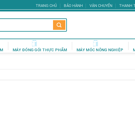
TRANG CHỦ
BẢO HÀNH
VẬN CHUYỂN
THANH 
ẨM
MÁY ĐÓNG GÓI THỰC PHẨM
MÁY MÓC NÔNG NGHIỆP