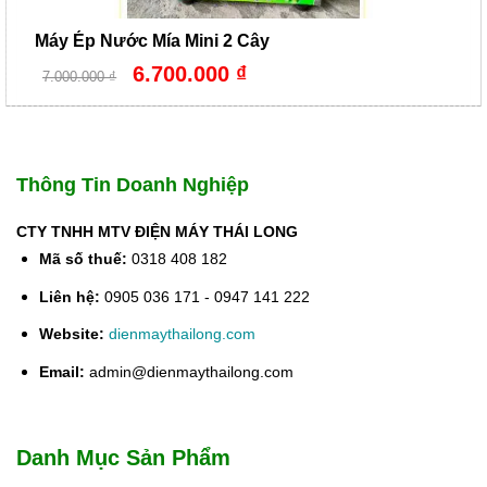
Máy Ép Nước Mía Mini 2 Cây
Giá
Giá
6.700.000
₫
7.000.000
₫
gốc
hiện
là:
tại
7.000.000 ₫.
là:
6.700.000 ₫.
Thông Tin Doanh Nghiệp
CTY TNHH MTV ĐIỆN MÁY THÁI LONG
Mã số thuế:
0318 408 182
Liên hệ:
0905 036 171 - 0947 141 222
Website:
dienmaythailong.com
Email:
admin@dienmaythailong.com
Danh Mục Sản Phẩm