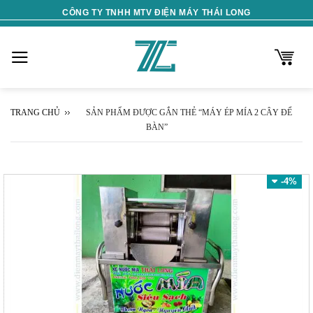
Skip
CÔNG TY TNHH MTV ĐIỆN MÁY THÁI LONG
to
content
TRANG CHỦ
SẢN PHẨM ĐƯỢC GẮN THẺ “MÁY ÉP MÍA 2 CÂY ĐỂ
BÀN”
-4%