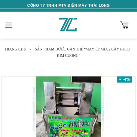
Skip
CÔNG TY TNHH MTV ĐIỆN MÁY THÁI LONG
to
content
TRANG CHỦ
SẢN PHẨM ĐƯỢC GẮN THẺ “MÁY ÉP MÍA 2 CÂY RULO
KIM CƯƠNG”
-4%