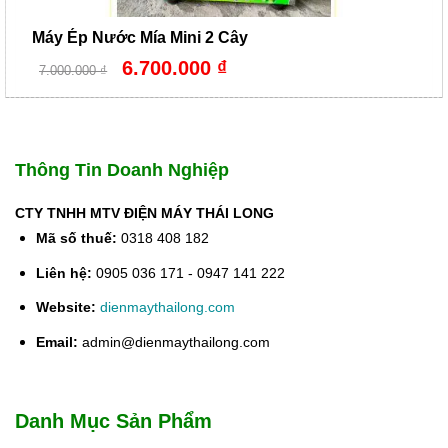
Máy Ép Nước Mía Mini 2 Cây
Giá
Giá
6.700.000
₫
7.000.000
₫
gốc
hiện
là:
tại
7.000.000 ₫.
là:
6.700.000 ₫.
Thông Tin Doanh Nghiệp
CTY TNHH MTV ĐIỆN MÁY THÁI LONG
Mã số thuế:
0318 408 182
Liên hệ:
0905 036 171 - 0947 141 222
Website:
dienmaythailong.com
Email:
admin@dienmaythailong.com
Danh Mục Sản Phẩm