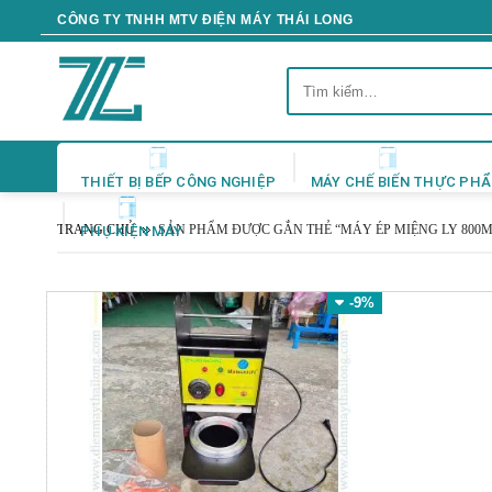
Skip
CÔNG TY TNHH MTV ĐIỆN MÁY THÁI LONG
to
content
Tìm
kiếm:
THIẾT BỊ BẾP CÔNG NGHIỆP
MÁY CHẾ BIẾN THỰC PH
TRANG CHỦ
SẢN PHẨM ĐƯỢC GẮN THẺ “MÁY ÉP MIỆNG LY 800M
PHỤ KIỆN MÁY
-9%