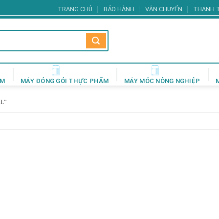
TRANG CHỦ
BẢO HÀNH
VẬN CHUYỂN
THANH 
ẨM
MÁY ĐÓNG GÓI THỰC PHẨM
MÁY MÓC NÔNG NGHIỆP
L”