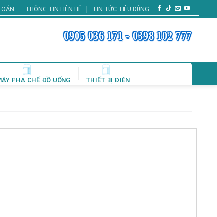
TOÁN
THÔNG TIN LIÊN HỆ
TIN TỨC TIÊU DÙNG
0905 036 171 - 0398 102 777
MÁY PHA CHẾ ĐỒ UỐNG
THIẾT BỊ ĐIỆN