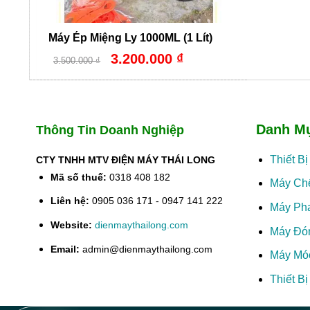
Máy Ép Miệng Ly 1000ML (1 Lít)
Giá
Giá
3.200.000
₫
3.500.000
₫
gốc
hiện
là:
tại
3.500.000 ₫.
là:
3.200.000 ₫.
Danh M
Thông Tin Doanh Nghiệp
Thiết B
CTY TNHH MTV ĐIỆN MÁY THÁI LONG
Mã số thuế:
0318 408 182
Máy Ch
Liên hệ:
0905 036 171 - 0947 141 222
Máy Ph
Website:
dienmaythailong.com
Máy Đó
Email:
admin@dienmaythailong.com
Máy Mó
Thiết B