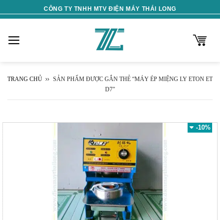
Skip
CÔNG TY TNHH MTV ĐIỆN MÁY THÁI LONG
to
content
TRANG CHỦ
SẢN PHẨM ĐƯỢC GẮN THẺ “MÁY ÉP MIỆNG LY ETON ET
D7”
-10%