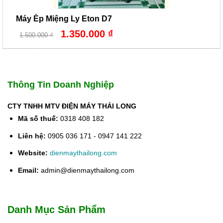
Máy Ép Miệng Ly Eton D7
Giá
Giá
1.350.000
₫
1.500.000
₫
gốc
hiện
là:
tại
1.500.000 ₫.
là:
1.350.000 ₫.
Thông Tin Doanh Nghiệp
CTY TNHH MTV ĐIỆN MÁY THÁI LONG
Mã số thuế:
0318 408 182
Liên hệ:
0905 036 171 - 0947 141 222
Website:
dienmaythailong.com
Email:
admin@dienmaythailong.com
Danh Mục Sản Phẩm