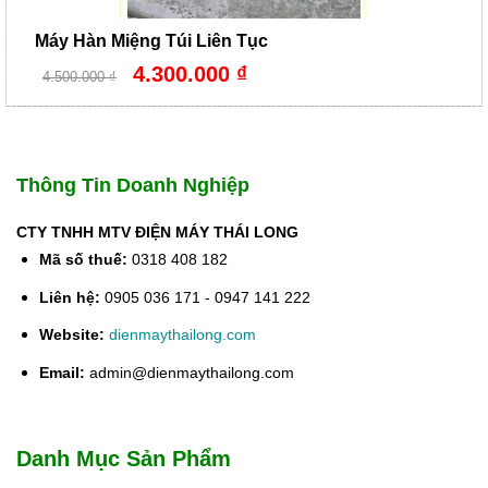
Máy Hàn Miệng Túi Liên Tục
Giá
Giá
4.300.000
₫
4.500.000
₫
gốc
hiện
là:
tại
4.500.000 ₫.
là:
4.300.000 ₫.
Thông Tin Doanh Nghiệp
CTY TNHH MTV ĐIỆN MÁY THÁI LONG
Mã số thuế:
0318 408 182
Liên hệ:
0905 036 171 - 0947 141 222
Website:
dienmaythailong.com
Email:
admin@dienmaythailong.com
Danh Mục Sản Phẩm