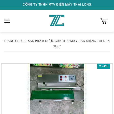
Skip
CÔNG TY TNHH MTV ĐIỆN MÁY THÁI LONG
to
content
TRANG CHỦ
SẢN PHẨM ĐƯỢC GẮN THẺ “MÁY HÀN MIỆNG TÚI LIÊN
TỤC”
-4%