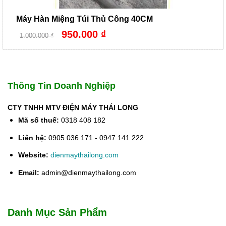
Máy Hàn Miệng Túi Thủ Công 40CM
Giá
Giá
950.000
₫
1.000.000
₫
gốc
hiện
là:
tại
1.000.000 ₫.
là:
950.000 ₫.
Thông Tin Doanh Nghiệp
CTY TNHH MTV ĐIỆN MÁY THÁI LONG
Mã số thuế:
0318 408 182
Liên hệ:
0905 036 171 - 0947 141 222
Website:
dienmaythailong.com
Email:
admin@dienmaythailong.com
Danh Mục Sản Phẩm