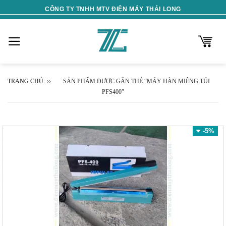
Skip
CÔNG TY TNHH MTV ĐIỆN MÁY THÁI LONG
to
content
TRANG CHỦ
SẢN PHẨM ĐƯỢC GẮN THẺ “MÁY HÀN MIỆNG TÚI
PFS400”
-5%