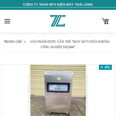
Skip
CÔNG TY TNHH MTV ĐIỆN MÁY THÁI LONG
to
content
TRANG CHỦ
SẢN PHẨM ĐƯỢC GẮN THẺ “MÁY HÚT CHÂN KHÔNG
CÔNG NGHIỆP DZQ400”
-8%