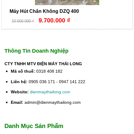
Máy Hút Chân Không DZQ 400
Giá
Giá
9.700.000
₫
10.500.000
₫
gốc
hiện
là:
tại
10.500.000 ₫.
là:
9.700.000 ₫.
Thông Tin Doanh Nghiệp
CTY TNHH MTV ĐIỆN MÁY THÁI LONG
Mã số thuế:
0318 408 182
Liên hệ:
0905 036 171 - 0947 141 222
Website:
dienmaythailong.com
Email:
admin@dienmaythailong.com
Danh Mục Sản Phẩm