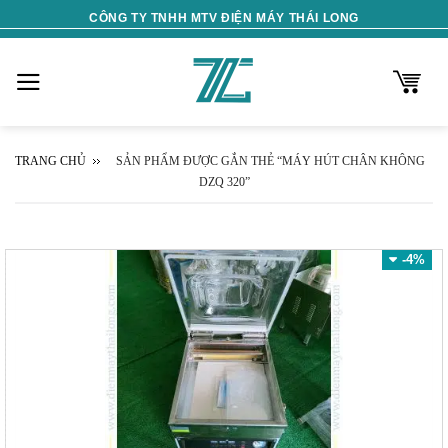
Skip
CÔNG TY TNHH MTV ĐIỆN MÁY THÁI LONG
to
content
TRANG CHỦ
SẢN PHẨM ĐƯỢC GẮN THẺ “MÁY HÚT CHÂN KHÔNG
DZQ 320”
-4%