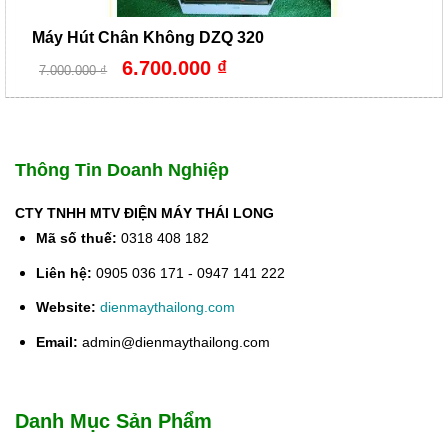
Máy Hút Chân Không DZQ 320
Giá
Giá
6.700.000
₫
7.000.000
₫
gốc
hiện
là:
tại
7.000.000 ₫.
là:
6.700.000 ₫.
Thông Tin Doanh Nghiệp
CTY TNHH MTV ĐIỆN MÁY THÁI LONG
Mã số thuế:
0318 408 182
Liên hệ:
0905 036 171 - 0947 141 222
Website:
dienmaythailong.com
Email:
admin@dienmaythailong.com
Danh Mục Sản Phẩm