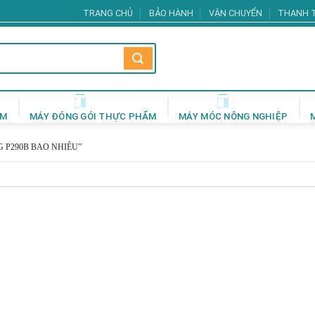
TRANG CHỦ
BẢO HÀNH
VẬN CHUYỂN
THANH 
ẨM
MÁY ĐÓNG GÓI THỰC PHẨM
MÁY MÓC NÔNG NGHIỆP
 P290B BAO NHIÊU”