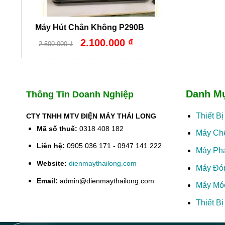
Máy Hút Chân Không P290B
Giá
Giá
2.100.000
₫
2.500.000
₫
gốc
hiện
là:
tại
2.500.000 ₫.
là:
2.100.000 ₫.
Danh M
Thông Tin Doanh Nghiệp
Thiết B
CTY TNHH MTV ĐIỆN MÁY THÁI LONG
Mã số thuế:
0318 408 182
Máy Ch
Liên hệ:
0905 036 171 - 0947 141 222
Máy Ph
Website:
dienmaythailong.com
Máy Đó
Email:
admin@dienmaythailong.com
Máy Mó
Thiết B