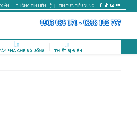
TOÁN
THÔNG TIN LIÊN HỆ
TIN TỨC TIÊU DÙNG
0905 036 171 - 0398 102 777
MÁY PHA CHẾ ĐỒ UỐNG
THIẾT BỊ ĐIỆN