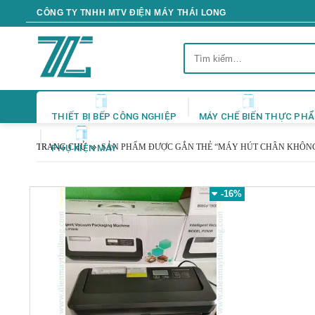
Skip
CÔNG TY TNHH MTV ĐIỆN MÁY THÁI LONG
to
content
Tìm
kiếm:
THIẾT BỊ BẾP CÔNG NGHIỆP
MÁY CHẾ BIẾN THỰC PH
TRANG CHỦ
SẢN PHẨM ĐƯỢC GẮN THẺ “MÁY HÚT CHÂN KHÔNG
PHỤ KIỆN MÁY
-16%