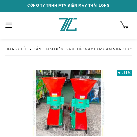
Skip
CÔNG TY TNHH MTV ĐIỆN MÁY THÁI LONG
to
content
TRANG CHỦ
SẢN PHẨM ĐƯỢC GẮN THẺ “MÁY LÀM CÁM VIÊN S150”
-11%