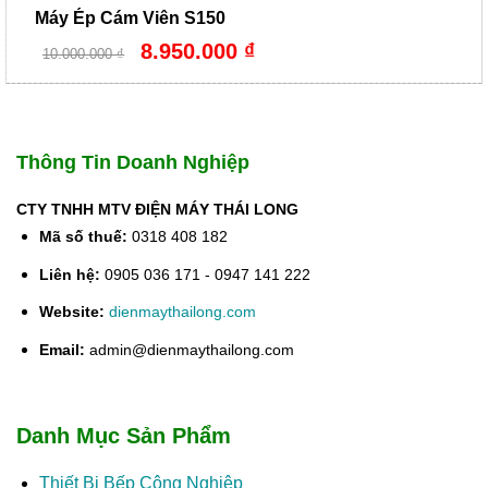
Máy Ép Cám Viên S150
Giá
Giá
8.950.000
₫
10.000.000
₫
gốc
hiện
là:
tại
10.000.000 ₫.
là:
8.950.000 ₫.
Thông Tin Doanh Nghiệp
CTY TNHH MTV ĐIỆN MÁY THÁI LONG
Mã số thuế:
0318 408 182
Liên hệ:
0905 036 171 - 0947 141 222
Website:
dienmaythailong.com
Email:
admin@dienmaythailong.com
Danh Mục Sản Phẩm
Thiết Bị Bếp Công Nghiệp