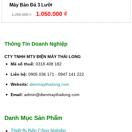
Máy Bào Đá 3 Lưỡi
Giá
Giá
1.050.000
₫
1.250.000
₫
gốc
hiện
là:
tại
1.250.000 ₫.
là:
1.050.000 ₫.
Thông Tin Doanh Nghiệp
CTY TNHH MTV ĐIỆN MÁY THÁI LONG
Mã số thuế:
0318 408 182
Liên hệ:
0905 036 171 - 0947 141 222
Website:
dienmaythailong.com
Email:
admin@dienmaythailong.com
Danh Mục Sản Phẩm
Thiết Bị Bếp Công Nghiệp