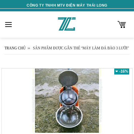
Skip
CÔNG TY TNHH MTV ĐIỆN MÁY THÁI LONG
to
content
TRANG CHỦ
SẢN PHẨM ĐƯỢC GẮN THẺ “MÁY LÀM ĐÁ BÀO 3 LƯỠI”
-16%