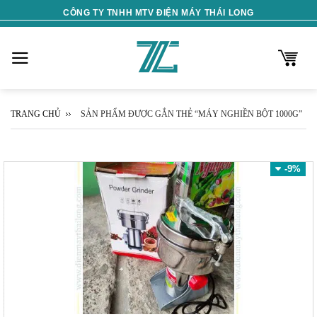
Skip
CÔNG TY TNHH MTV ĐIỆN MÁY THÁI LONG
to
content
TRANG CHỦ
SẢN PHẨM ĐƯỢC GẮN THẺ “MÁY NGHIỀN BỘT 1000G”
-9%