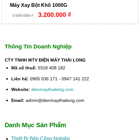
Máy Xay Bột Khô 1000G
Giá
Giá
3.200.000
₫
3.500.000
₫
gốc
hiện
là:
tại
3.500.000 ₫.
là:
3.200.000 ₫.
Thông Tin Doanh Nghiệp
CTY TNHH MTV ĐIỆN MÁY THÁI LONG
Mã số thuế:
0318 408 182
Liên hệ:
0905 036 171 - 0947 141 222
Website:
dienmaythailong.com
Email:
admin@dienmaythailong.com
Danh Mục Sản Phẩm
Thiết Bị Bếp Công Nghiệp