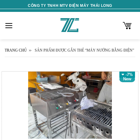
Skip
CÔNG TY TNHH MTV ĐIỆN MÁY THÁI LONG
to
content
TRANG CHỦ
SẢN PHẨM ĐƯỢC GẮN THẺ “MÁY NƯỚNG BẰNG ĐIỆN”
-7%
New