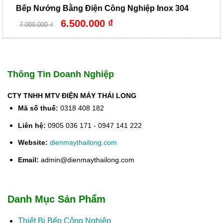
Bếp Nướng Bằng Điện Công Nghiệp Inox 304
Giá
Giá
6.500.000
₫
7.000.000
₫
gốc
hiện
là:
tại
7.000.000 ₫.
là:
6.500.000 ₫.
Thông Tin Doanh Nghiệp
CTY TNHH MTV ĐIỆN MÁY THÁI LONG
Mã số thuế:
0318 408 182
Liên hệ:
0905 036 171 - 0947 141 222
Website:
dienmaythailong.com
Email:
admin@dienmaythailong.com
Danh Mục Sản Phẩm
Thiết Bị Bếp Công Nghiệp