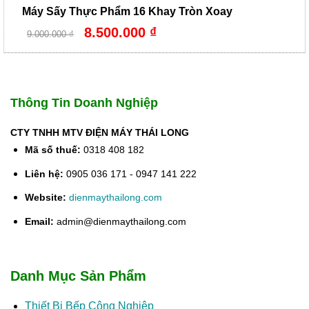
Máy Sấy Thực Phẩm 16 Khay Tròn Xoay
Giá
Giá
8.500.000
₫
9.000.000
₫
gốc
hiện
là:
tại
9.000.000 ₫.
là:
8.500.000 ₫.
Thông Tin Doanh Nghiệp
CTY TNHH MTV ĐIỆN MÁY THÁI LONG
Mã số thuế:
0318 408 182
Liên hệ:
0905 036 171 - 0947 141 222
Website:
dienmaythailong.com
Email:
admin@dienmaythailong.com
Danh Mục Sản Phẩm
Thiết Bị Bếp Công Nghiệp