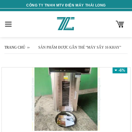
Skip
CÔNG TY TNHH MTV ĐIỆN MÁY THÁI LONG
to
content
TRANG CHỦ
SẢN PHẨM ĐƯỢC GẮN THẺ “MÁY SẤY 16 KHAY”
-6%