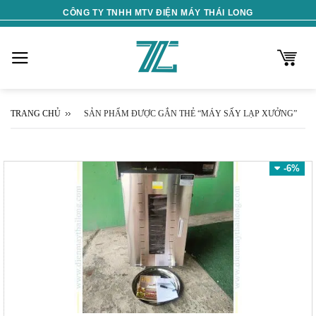
Skip
CÔNG TY TNHH MTV ĐIỆN MÁY THÁI LONG
to
content
TRANG CHỦ
SẢN PHẨM ĐƯỢC GẮN THẺ “MÁY SẤY LẠP XƯỞNG”
-6%