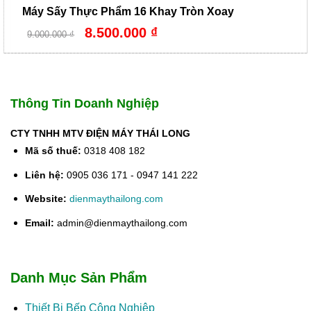
Máy Sấy Thực Phẩm 16 Khay Tròn Xoay
Giá
Giá
8.500.000
₫
9.000.000
₫
gốc
hiện
là:
tại
9.000.000 ₫.
là:
8.500.000 ₫.
Thông Tin Doanh Nghiệp
CTY TNHH MTV ĐIỆN MÁY THÁI LONG
Mã số thuế:
0318 408 182
Liên hệ:
0905 036 171 - 0947 141 222
Website:
dienmaythailong.com
Email:
admin@dienmaythailong.com
Danh Mục Sản Phẩm
Thiết Bị Bếp Công Nghiệp