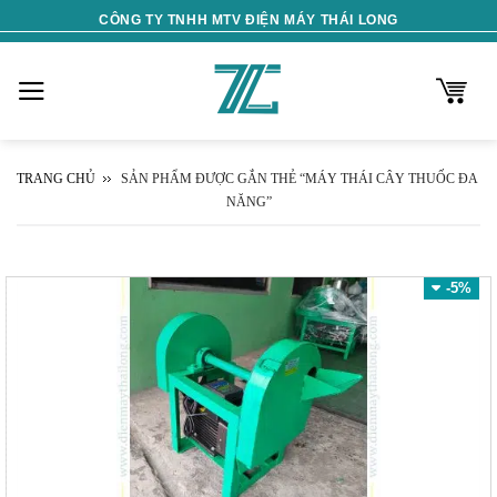
Skip
CÔNG TY TNHH MTV ĐIỆN MÁY THÁI LONG
to
content
TRANG CHỦ
SẢN PHẨM ĐƯỢC GẮN THẺ “MÁY THÁI CÂY THUỐC ĐA
NĂNG”
-5%