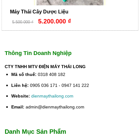
Máy Thái Cây Dược Liệu
Giá
Giá
5.200.000
₫
5.500.000
₫
gốc
hiện
là:
tại
5.500.000 ₫.
là:
5.200.000 ₫.
Thông Tin Doanh Nghiệp
CTY TNHH MTV ĐIỆN MÁY THÁI LONG
Mã số thuế:
0318 408 182
Liên hệ:
0905 036 171 - 0947 141 222
Website:
dienmaythailong.com
Email:
admin@dienmaythailong.com
Danh Mục Sản Phẩm