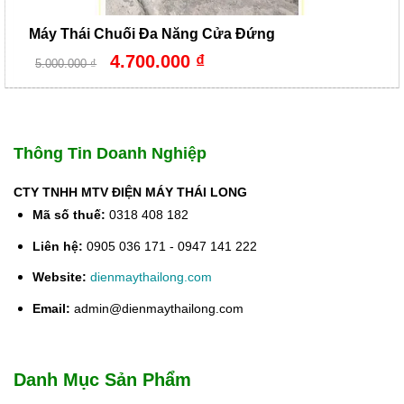
Máy Thái Chuối Đa Năng Cửa Đứng
Giá
Giá
4.700.000
₫
5.000.000
₫
gốc
hiện
là:
tại
5.000.000 ₫.
là:
4.700.000 ₫.
Thông Tin Doanh Nghiệp
CTY TNHH MTV ĐIỆN MÁY THÁI LONG
Mã số thuế:
0318 408 182
Liên hệ:
0905 036 171 - 0947 141 222
Website:
dienmaythailong.com
Email:
admin@dienmaythailong.com
Danh Mục Sản Phẩm