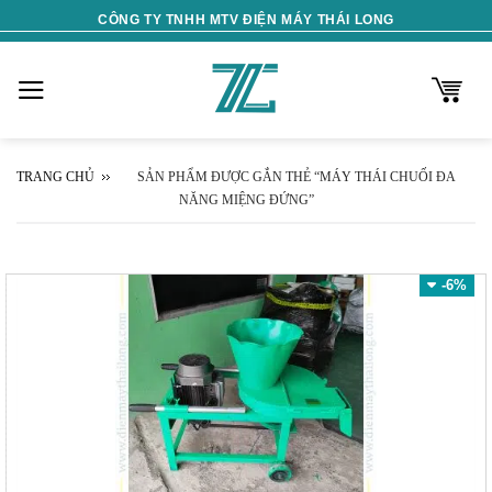
Skip
CÔNG TY TNHH MTV ĐIỆN MÁY THÁI LONG
to
content
TRANG CHỦ
SẢN PHẨM ĐƯỢC GẮN THẺ “MÁY THÁI CHUỐI ĐA
NĂNG MIỆNG ĐỨNG”
-6%