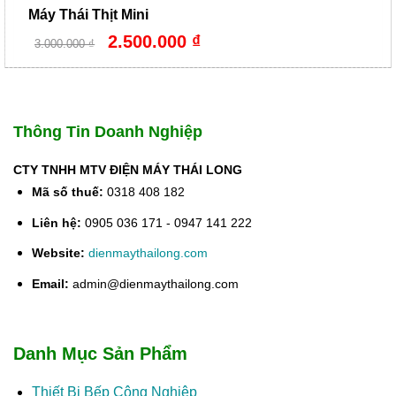
Máy Thái Thịt Mini
Giá
Giá
2.500.000
₫
3.000.000
₫
gốc
hiện
là:
tại
3.000.000 ₫.
là:
2.500.000 ₫.
Thông Tin Doanh Nghiệp
CTY TNHH MTV ĐIỆN MÁY THÁI LONG
Mã số thuế:
0318 408 182
Liên hệ:
0905 036 171 - 0947 141 222
Website:
dienmaythailong.com
Email:
admin@dienmaythailong.com
Danh Mục Sản Phẩm
Thiết Bị Bếp Công Nghiệp