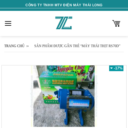
Skip
CÔNG TY TNHH MTV ĐIỆN MÁY THÁI LONG
to
content
TRANG CHỦ
SẢN PHẨM ĐƯỢC GẮN THẺ “MÁY THÁI THỊT RS70D”
-17%