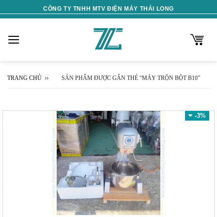
Skip
CÔNG TY TNHH MTV ĐIỆN MÁY THÁI LONG
to
content
TRANG CHỦ
SẢN PHẨM ĐƯỢC GẮN THẺ “MÁY TRỘN BỘT B10”
-3%