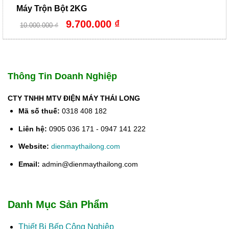
Máy Trộn Bột 2KG
Giá
Giá
9.700.000
₫
10.000.000
₫
gốc
hiện
là:
tại
10.000.000 ₫.
là:
9.700.000 ₫.
Thông Tin Doanh Nghiệp
CTY TNHH MTV ĐIỆN MÁY THÁI LONG
Mã số thuế:
0318 408 182
Liên hệ:
0905 036 171 - 0947 141 222
Website:
dienmaythailong.com
Email:
admin@dienmaythailong.com
Danh Mục Sản Phẩm
Thiết Bị Bếp Công Nghiệp