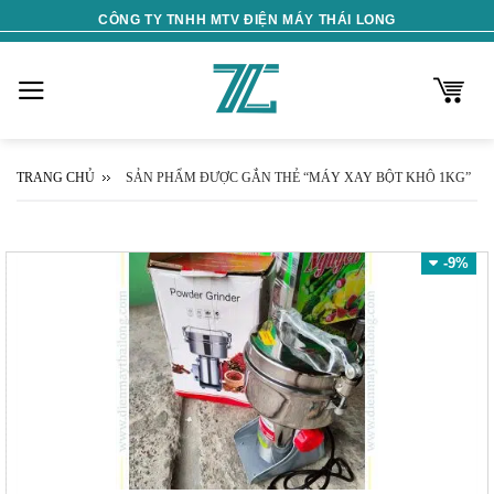
Skip
CÔNG TY TNHH MTV ĐIỆN MÁY THÁI LONG
to
content
TRANG CHỦ
SẢN PHẨM ĐƯỢC GẮN THẺ “MÁY XAY BỘT KHÔ 1KG”
-9%