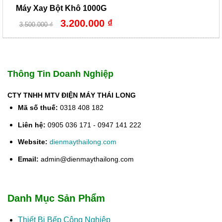
Máy Xay Bột Khô 1000G
Giá
Giá
3.200.000
₫
3.500.000
₫
gốc
hiện
là:
tại
3.500.000 ₫.
là:
3.200.000 ₫.
Thông Tin Doanh Nghiệp
CTY TNHH MTV ĐIỆN MÁY THÁI LONG
Mã số thuế:
0318 408 182
Liên hệ:
0905 036 171 - 0947 141 222
Website:
dienmaythailong.com
Email:
admin@dienmaythailong.com
Danh Mục Sản Phẩm
Thiết Bị Bếp Công Nghiệp