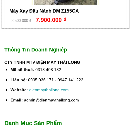
Máy Xay Đậu Nành DM Z155CA
Giá
Giá
7.900.000
₫
8.500.000
₫
gốc
hiện
là:
tại
8.500.000 ₫.
là:
7.900.000 ₫.
Thông Tin Doanh Nghiệp
CTY TNHH MTV ĐIỆN MÁY THÁI LONG
Mã số thuế:
0318 408 182
Liên hệ:
0905 036 171 - 0947 141 222
Website:
dienmaythailong.com
Email:
admin@dienmaythailong.com
Danh Mục Sản Phẩm