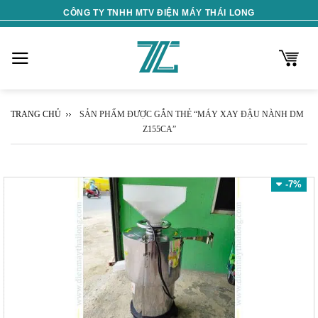
Skip
CÔNG TY TNHH MTV ĐIỆN MÁY THÁI LONG
to
content
TRANG CHỦ
SẢN PHẨM ĐƯỢC GẮN THẺ “MÁY XAY ĐẬU NÀNH DM
Z155CA”
-7%